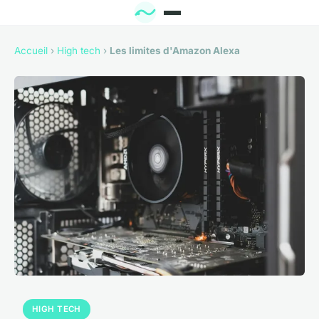
Accueil
›
High tech
›
Les limites d'Amazon Alexa
HIGH TECH